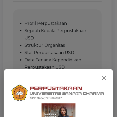
Profil Perpustakaan
Sejarah Kepala Perpustakaan
USD
Struktur Organisasi
Staf Perpustakaan USD
Data Tenaga Kependidikan
Perpustakaan USD
Peraturan Perpustakaan USD
Manual Mutu Perpustakaan USD
Renstra Perpustakaan USD
Kode Etik Profesi Pustakawan
Jejaring Kerjasama Perpustakaan
USD