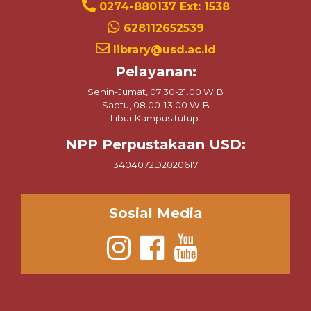
0274-880137 Ext: 1538
628112652539
library@usd.ac.id
Pelayanan:
Senin-Jumat, 07.30-21.00 WIB
Sabtu, 08.00-13.00 WIB
Libur Kampus tutup.
NPP Perpustakaan USD:
3404072D2020617
Sosial Media