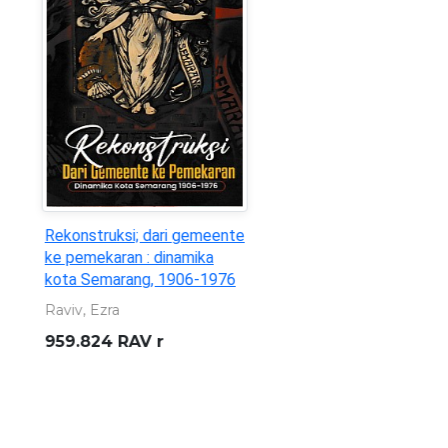
Statistik Ekonomi dan
Keuangan Daerah : Daerah
Istimewa Yogyakarta
(Vol.28, No.01. Januari 2026)
Bank Indonesia
332.095 982 3 BIN s
/Jan.2026