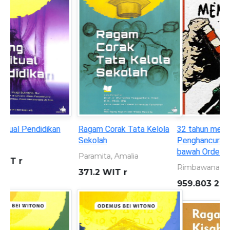
32 tahun menjarah alam:
Seorang anak yang
Penghancuran lingkungan di
bersembunyi di balik topeng
bawah Orde Baru 1966-1998
superhero
Rimbawana, A. S
KURNIAWAN, ANDREAS
959.803 2 RIM t
899.221 301 KUR s